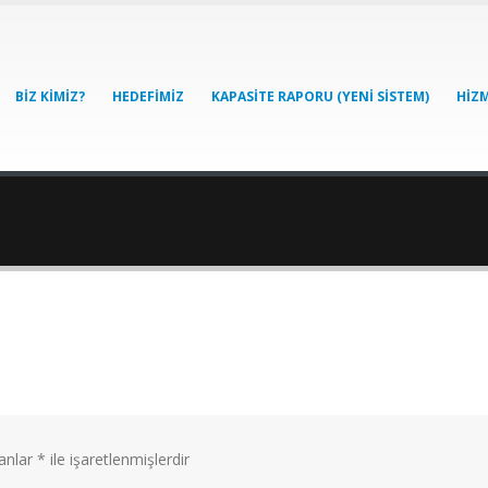
BIZ KIMIZ?
HEDEFIMIZ
KAPASITE RAPORU (YENI SISTEM)
HIZM
lanlar
*
ile işaretlenmişlerdir