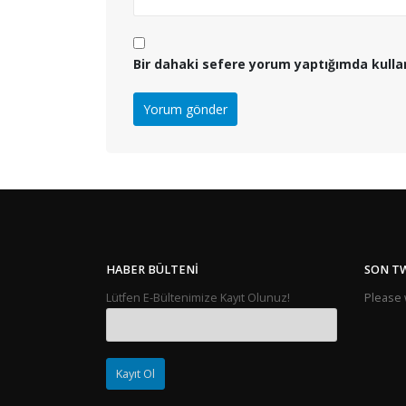
Bir dahaki sefere yorum yaptığımda kulla
HABER BÜLTENI
SON T
Lütfen E-Bültenimize Kayıt Olunuz!
Please w