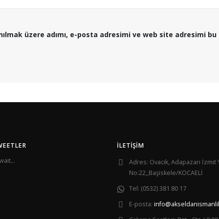
nılmak üzere adımı, e-posta adresimi ve web site adresimi bu 
WEETLER
İLETIŞIM
ait...
Adres:
Ovacık, Adapazarı İzmit 
No:22,,Başiskele/KOCAELİ
Tel:
(0532) 381 80 17
E-posta:
info@akseldanismanli