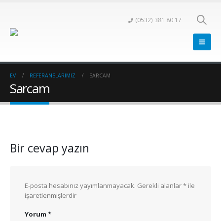
(0532) 381 80 17
EV
REFERANSLARIMIZ
SARCAM
Sarcam
Bir cevap yazın
E-posta hesabınız yayımlanmayacak.
Gerekli alanlar
*
ile
işaretlenmişlerdir
Yorum
*