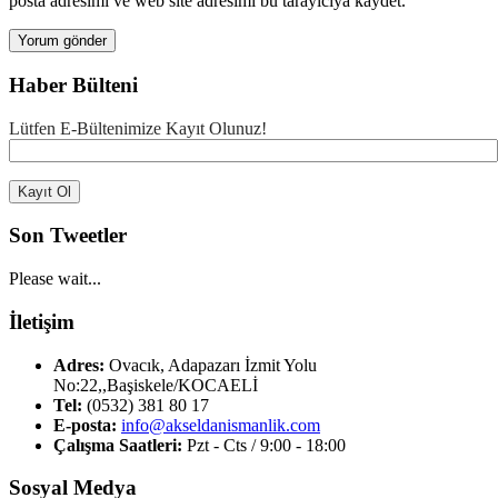
posta adresimi ve web site adresimi bu tarayıcıya kaydet.
Haber Bülteni
Lütfen E-Bültenimize Kayıt Olunuz!
Son Tweetler
Please wait...
İletişim
Adres:
Ovacık, Adapazarı İzmit Yolu
No:22,,Başiskele/KOCAELİ
Tel:
(0532) 381 80 17
E-posta:
info@akseldanismanlik.com
Çalışma Saatleri:
Pzt - Cts / 9:00 - 18:00
Sosyal Medya