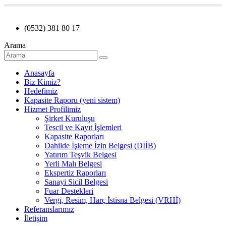
(0532) 381 80 17
Arama
Anasayfa
Biz Kimiz?
Hedefimiz
Kapasite Raporu (yeni sistem)
Hizmet Profilimiz
Şirket Kuruluşu
Tescil ve Kayıt İşlemleri
Kapasite Raporları
Dahilde İşleme İzin Belgesi (DİİB)
Yatırım Teşvik Belgesi
Yerli Malı Belgesi
Ekspertiz Raporları
Sanayi Sicil Belgesi
Fuar Destekleri
Vergi, Resim, Harç İstisna Belgesi (VRHİ)
Referanslarımız
İletişim