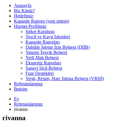
Anasayfa
Biz Kimiz?
Hedefimiz
Kapasite Raporu (yeni sistem)
Hizmet Profilimiz
Şirket Kuruluşu
Tescil ve Kayıt İşlemleri
Kapasite Raporları
Dahilde İşleme İzin Belgesi (DİİB)
Yatırım Teşvik Belgesi
Yerli Malı Belgesi
Ekspertiz Raporları
Sanayi Sicil Belgesi
Fuar Destekleri
Vergi, Resim, Harç İstisna Belgesi (VRHİ)
Referanslarımız
İletişim
Ev
Referanslarımız
rivanna
rivanna