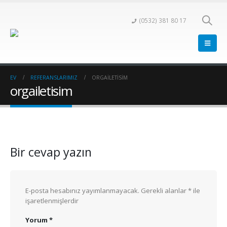
(0532) 381 80 17
EV
REFERANSLARIMIZ
ORGAILETISIM
orgailetisim
Bir cevap yazın
E-posta hesabınız yayımlanmayacak.
Gerekli alanlar
*
ile
işaretlenmişlerdir
Yorum
*