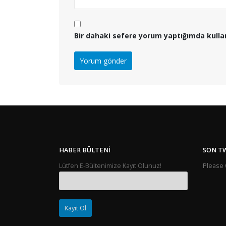
Bir dahaki sefere yorum yaptığımda kulla
HABER BÜLTENI
SON T
Lütfen E-Bültenimize Kayıt Olunuz!
Please w