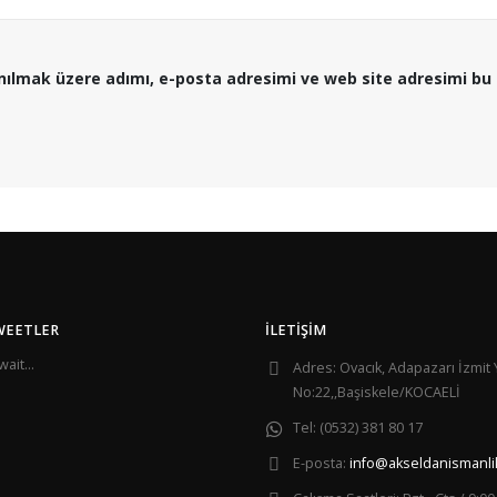
nılmak üzere adımı, e-posta adresimi ve web site adresimi bu 
WEETLER
İLETIŞIM
ait...
Adres:
Ovacık, Adapazarı İzmit 
No:22,,Başiskele/KOCAELİ
Tel:
(0532) 381 80 17
E-posta:
info@akseldanismanli