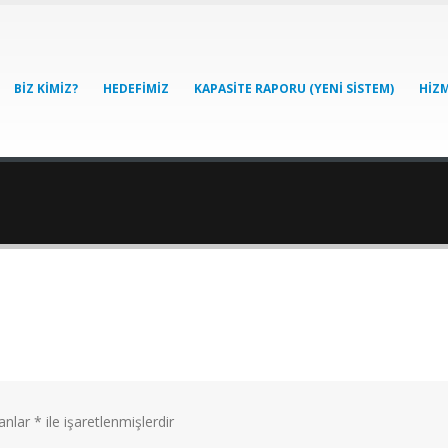
BIZ KIMIZ?
HEDEFIMIZ
KAPASITE RAPORU (YENI SISTEM)
HIZM
lanlar
*
ile işaretlenmişlerdir