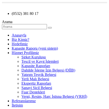
(0532) 381 80 17
Arama
Anasayfa
Biz Kimiz?
Hedefimiz
Kapasite Raporu (yeni sistem)
Hizmet Profilimiz
Şirket Kuruluşu
Tescil ve Kayıt İşlemleri
Kapasite Raporları
Dahilde İşleme İzin Belgesi (DİİB)
Yatırım Teşvik Belgesi
Yerli Malı Belgesi
Ekspertiz Raporları
Sanayi Sicil Belgesi
Fuar Destekleri
Vergi, Resim, Harç İstisna Belgesi (VRHİ)
Referanslarımız
İletişim