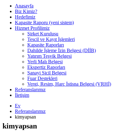
Anasayfa
Biz Kimiz?
Hedefimiz
Kapasite Raporu (yeni sistem)
Hizmet Profilimiz
Şirket Kuruluşu
Tescil ve Kayıt İşlemleri
Kapasite Raporları
Dahilde İşleme İzin Belgesi (DİİB)
Yatırım Teşvik Belgesi
Yerli Malı Belgesi
Ekspertiz Raporları
Sanayi Sicil Belgesi
Fuar Destekleri
Vergi, Resim, Harç İstisna Belgesi (VRHİ)
Referanslarımız
İletişim
Ev
Referanslarımız
kimyapsan
kimyapsan