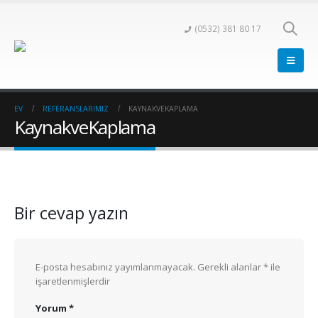
(0532) 381 80 17
EV
REFERANSLARIMIZ
KAYNAKVEKAPLAMA
KaynakveKaplama
Bir cevap yazın
E-posta hesabınız yayımlanmayacak.
Gerekli alanlar
*
ile
işaretlenmişlerdir
Yorum
*