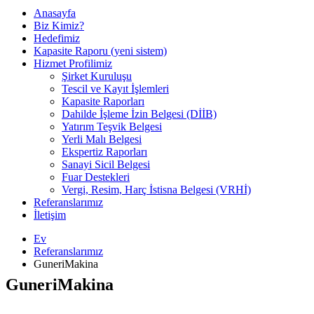
Anasayfa
Biz Kimiz?
Hedefimiz
Kapasite Raporu (yeni sistem)
Hizmet Profilimiz
Şirket Kuruluşu
Tescil ve Kayıt İşlemleri
Kapasite Raporları
Dahilde İşleme İzin Belgesi (DİİB)
Yatırım Teşvik Belgesi
Yerli Malı Belgesi
Ekspertiz Raporları
Sanayi Sicil Belgesi
Fuar Destekleri
Vergi, Resim, Harç İstisna Belgesi (VRHİ)
Referanslarımız
İletişim
Ev
Referanslarımız
GuneriMakina
GuneriMakina