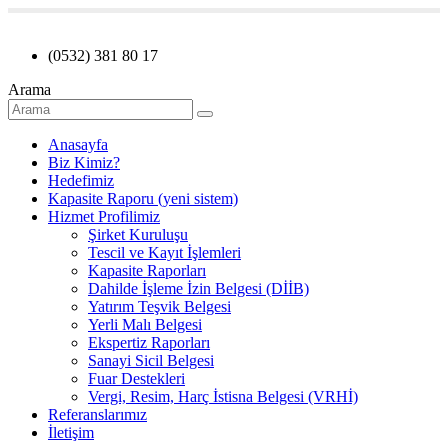
(0532) 381 80 17
Arama
Anasayfa
Biz Kimiz?
Hedefimiz
Kapasite Raporu (yeni sistem)
Hizmet Profilimiz
Şirket Kuruluşu
Tescil ve Kayıt İşlemleri
Kapasite Raporları
Dahilde İşleme İzin Belgesi (DİİB)
Yatırım Teşvik Belgesi
Yerli Malı Belgesi
Ekspertiz Raporları
Sanayi Sicil Belgesi
Fuar Destekleri
Vergi, Resim, Harç İstisna Belgesi (VRHİ)
Referanslarımız
İletişim