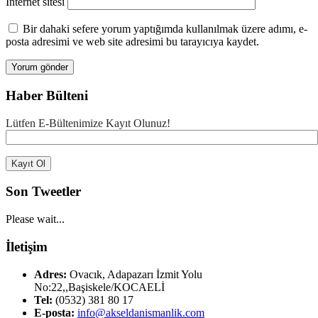
İnternet sitesi
Bir dahaki sefere yorum yaptığımda kullanılmak üzere adımı, e-
posta adresimi ve web site adresimi bu tarayıcıya kaydet.
Haber Bülteni
Lütfen E-Bültenimize Kayıt Olunuz!
Son Tweetler
Please wait...
İletişim
Adres:
Ovacık, Adapazarı İzmit Yolu
No:22,,Başiskele/KOCAELİ
Tel:
(0532) 381 80 17
E-posta:
info@akseldanismanlik.com