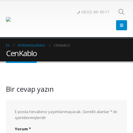
(0532) 381 80 17
EV
REFERANSLARIMIZ
CENKABLO
CenKablo
Bir cevap yazın
E-posta hesabınız yayımlanmayacak.
Gerekli alanlar
*
ile
işaretlenmişlerdir
Yorum
*