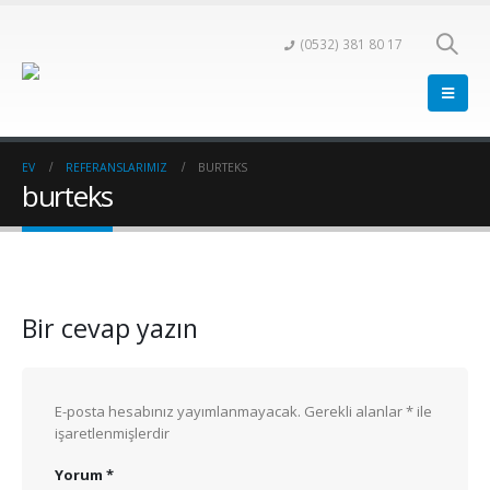
(0532) 381 80 17
EV
REFERANSLARIMIZ
BURTEKS
burteks
Bir cevap yazın
E-posta hesabınız yayımlanmayacak.
Gerekli alanlar
*
ile
işaretlenmişlerdir
Yorum
*