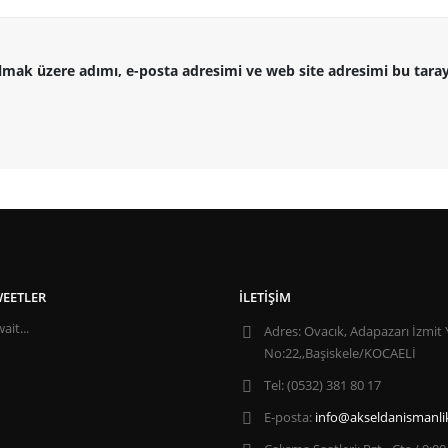
lmak üzere adımı, e-posta adresimi ve web site adresimi bu taray
EETLER
İLETIŞIM
ait...
Adres:
Ovacık, Adapazarı İzmit 
No:22,,Başiskele/KOCAELİ
Tel:
(0532) 381 80 17
E-posta:
info@akseldanismanli