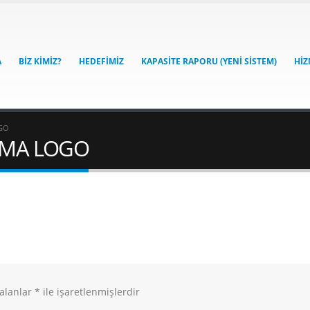
A
BIZ KIMIZ?
HEDEFIMIZ
KAPASITE RAPORU (YENI SISTEM)
HIZ
GO
AMA LOGO
 alanlar
*
ile işaretlenmişlerdir