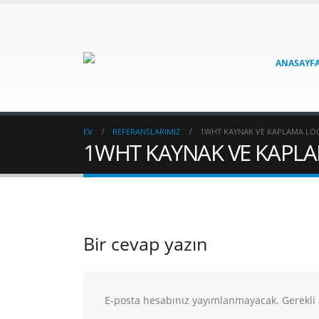
ANASAYF
EV
REFERANSLARIMIZ
1WHT KAYNAK VE KAPLAMA LO
1WHT KAYNAK VE KAPL
Bir cevap yazın
E-posta hesabınız yayımlanmayacak.
Gerekli