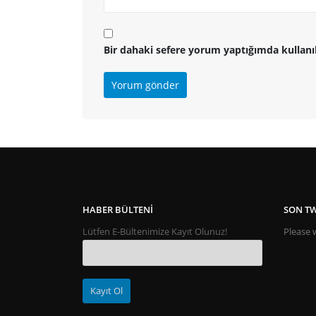
Bir dahaki sefere yorum yaptığımda kullanı
HABER BÜLTENI
SON TW
Lütfen E-Bültenimize Kayıt Olunuz!
Please w