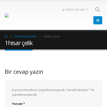
(0532) 381 80 17
EV
REFERANSLARIMIZ
1HISAR ÇELIK
1hisar çelik
Bir cevap yazın
E-posta hesabınız yayımlanmayacak.
Gerekli alanlar
*
ile
işaretlenmişlerdir
Yorum
*