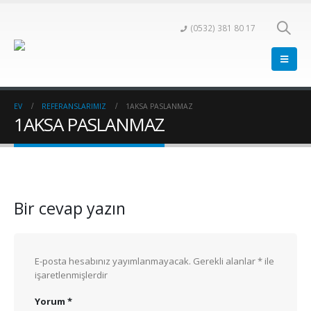
(0532) 381 80 17
EV
REFERANSLARIMIZ
1AKSA PASLANMAZ
1AKSA PASLANMAZ
Bir cevap yazın
E-posta hesabınız yayımlanmayacak.
Gerekli alanlar
*
ile
işaretlenmişlerdir
Yorum
*