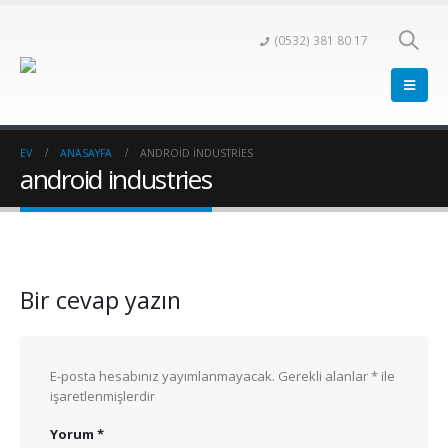
(0532) 381 80 17
EV
ANASAYFA
ANDROID INDUSTRIES
android industries
Bir cevap yazın
E-posta hesabınız yayımlanmayacak.
Gerekli alanlar
*
ile
işaretlenmişlerdir
Yorum
*