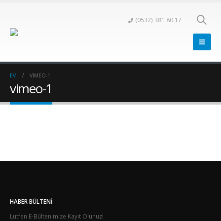
(0532) 381 80 17
EV
VIMEO-1
vimeo-1
HABER BÜLTENI
Lütfen E-Bültenimize Kayıt Olunuz!