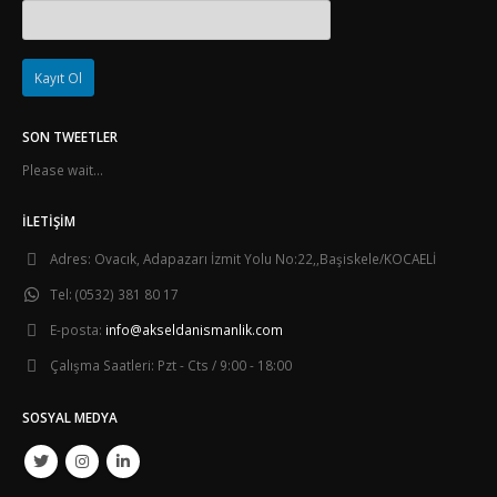
SON TWEETLER
Please wait...
İLETIŞIM
Adres:
Ovacık, Adapazarı İzmit Yolu No:22,,Başiskele/KOCAELİ
Tel:
(0532) 381 80 17
E-posta:
info@akseldanismanlik.com
Çalışma Saatleri:
Pzt - Cts / 9:00 - 18:00
SOSYAL MEDYA