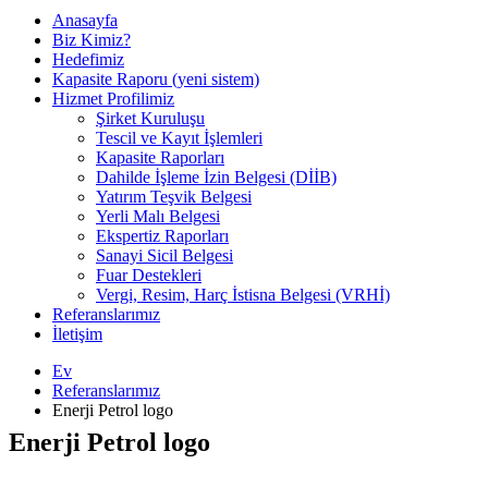
Anasayfa
Biz Kimiz?
Hedefimiz
Kapasite Raporu (yeni sistem)
Hizmet Profilimiz
Şirket Kuruluşu
Tescil ve Kayıt İşlemleri
Kapasite Raporları
Dahilde İşleme İzin Belgesi (DİİB)
Yatırım Teşvik Belgesi
Yerli Malı Belgesi
Ekspertiz Raporları
Sanayi Sicil Belgesi
Fuar Destekleri
Vergi, Resim, Harç İstisna Belgesi (VRHİ)
Referanslarımız
İletişim
Ev
Referanslarımız
Enerji Petrol logo
Enerji Petrol logo