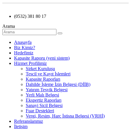
(0532) 381 80 17
Arama
Anasayfa
Biz Kimiz?
Hedefimiz
Kapasite Raporu (yeni sistem)
Hizmet Profilimiz
Şirket Kuruluşu
Tescil ve Kayıt İşlemleri
Kapasite Raporları
Dahilde İşleme İzin Belgesi (DİİB)
Yatırım Teşvik Belgesi
Yerli Malı Belgesi
Ekspertiz Raporları
Sanayi Sicil Belgesi
Fuar Destekleri
Vergi, Resim, Harç İstisna Belgesi (VRHİ)
Referanslarımız
İletişim