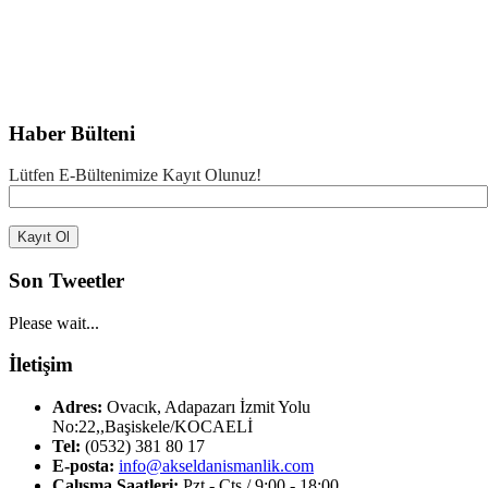
Haber Bülteni
Lütfen E-Bültenimize Kayıt Olunuz!
Son Tweetler
Please wait...
İletişim
Adres:
Ovacık, Adapazarı İzmit Yolu
No:22,,Başiskele/KOCAELİ
Tel:
(0532) 381 80 17
E-posta:
info@akseldanismanlik.com
Çalışma Saatleri:
Pzt - Cts / 9:00 - 18:00