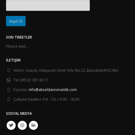
SON TWEETLER
Please wait...
İLETIŞIM
Adres:
Ovacık, Adapazarı İzmit Yolu No:22,,Başiskele/KOCAELİ
Tel:
(0532) 381 80 17
E-posta:
info@akseldanismanlik.com
Çalışma Saatleri:
Pzt - Cts / 9:00 - 18:00
SOSYAL MEDYA