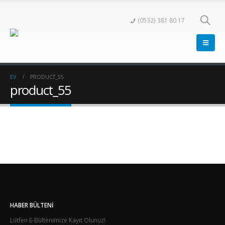
(0532) 381 80 17
EV
PRODUCT_55
product_55
HABER BÜLTENI
Lütfen E-Bültenimize Kayıt Olunuz!