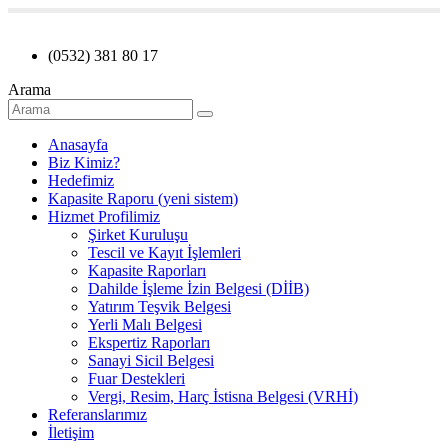
(0532) 381 80 17
Arama
Anasayfa
Biz Kimiz?
Hedefimiz
Kapasite Raporu (yeni sistem)
Hizmet Profilimiz
Şirket Kuruluşu
Tescil ve Kayıt İşlemleri
Kapasite Raporları
Dahilde İşleme İzin Belgesi (DİİB)
Yatırım Teşvik Belgesi
Yerli Malı Belgesi
Ekspertiz Raporları
Sanayi Sicil Belgesi
Fuar Destekleri
Vergi, Resim, Harç İstisna Belgesi (VRHİ)
Referanslarımız
İletişim