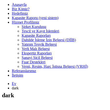
Anasayfa
Biz Kimiz?
Hedefimiz
Kapasite Raporu (yeni sistem)
Hizmet Profilimiz
Şirket Kuruluşu
Tescil ve Kayıt İşlemleri
Kapasite Raporları
Dahilde İşleme İzin Belgesi (DİİB)
Yatırım Teşvik Belgesi
Yerli Malı Belgesi
Ekspertiz Raporları
Sanayi Sicil Belgesi
Fuar Destekleri
Vergi, Resim, Harç İstisna Belgesi (VRHİ)
Referanslarımız
İletişim
Ev
dark
dark