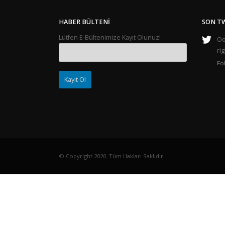
HABER BÜLTENI
SON T
Lütfen E-Bültenimize Kayıt Olunuz!
Oop
ri
Fo
© Copyright 2020. Tüm Hakları Saklıdır