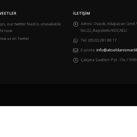
WEETLER
İLETIŞIM
Adres:
Ovacık, Adapazarı İzmit 
s, our twitter feed is unavailable
No:22,,Başiskele/KOCAELİ
ght now.
llow us on Twitter
Tel:
(0532) 381 80 17
E-posta:
info@akseldanismanli
Çalışma Saatleri:
Pzt - Cts / 9:00