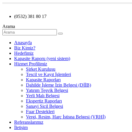
(0532) 381 80 17
Arama
Anasayfa
Biz Kimiz?
Hedefimiz
Kapasite Raporu (yeni sistem)
Hizmet Profilimiz
Şirket Kuruluşu
Tescil ve Kayıt İşlemleri
Kapasite Raporları
Dahilde İşleme İzin Belgesi (DİİB)
Yatırım Teşvik Belgesi
Yerli Malı Belgesi
Ekspertiz Raporları
Sanayi Sicil Belgesi
Fuar Destekleri
Vergi, Resim, Harç İstisna Belgesi (VRHİ)
Referanslarımız
İletişim