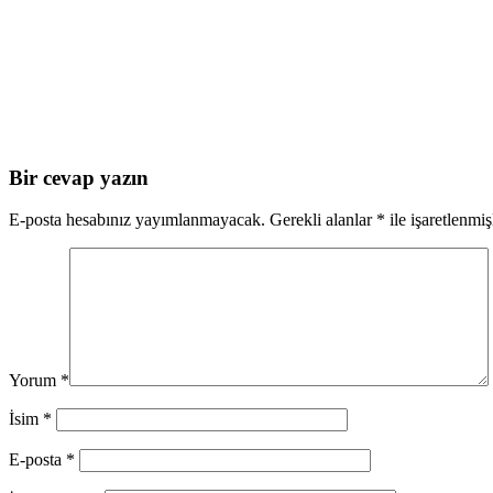
Bir cevap yazın
E-posta hesabınız yayımlanmayacak.
Gerekli alanlar
*
ile işaretlenmiş
Yorum
*
İsim
*
E-posta
*