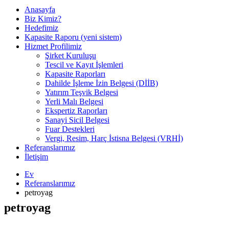
Anasayfa
Biz Kimiz?
Hedefimiz
Kapasite Raporu (yeni sistem)
Hizmet Profilimiz
Şirket Kuruluşu
Tescil ve Kayıt İşlemleri
Kapasite Raporları
Dahilde İşleme İzin Belgesi (DİİB)
Yatırım Teşvik Belgesi
Yerli Malı Belgesi
Ekspertiz Raporları
Sanayi Sicil Belgesi
Fuar Destekleri
Vergi, Resim, Harç İstisna Belgesi (VRHİ)
Referanslarımız
İletişim
Ev
Referanslarımız
petroyag
petroyag